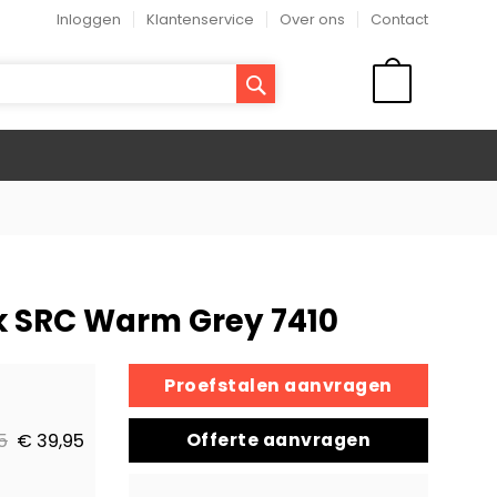
Inloggen
Klantenservice
Over ons
Contact
ZOEK
WINKELMAND
k SRC Warm Grey 7410
Proefstalen aanvragen
Offerte aanvragen
5
€ 39,95