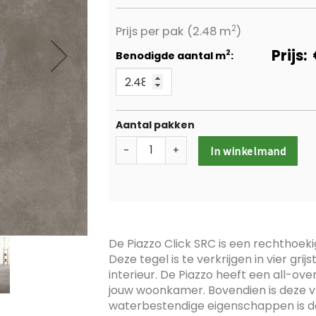
2
Prijs per pak
(2.48 m
)
Prijs:
2
Benodigde aantal m
:
Aantal pakken
-
+
In winkelmand
De Piazzo Click SRC is een rechthoek
Deze tegel is te verkrijgen in vier gri
interieur. De Piazzo heeft een all-ove
jouw woonkamer. Bovendien is deze v
waterbestendige eigenschappen is de