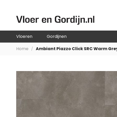
GA
NAAR
DE
INHOUD
Vloeren
Gordijnen
Home
Ambiant Piazzo Click SRC Warm Gre
Ga
naar
het
einde
van
de
afbeeldingen-
gallerij