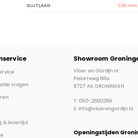
SLIJTLAAG
0.55 mm
nservice
Showroom Groning
Vloer en Gordijn.nl
ervice
Peizerweg 86a
elde vragen
9727 AK GRONINGEN
eren
T: 050-2600289
E: info@vloerengordijn.nl
 & levertijd
Openingstijden Gron
ce