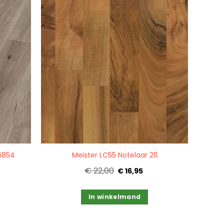
Quickview
 6854
Meister LC55 Notelaar 211
€ 22,00
€ 16,95
In winkelmand