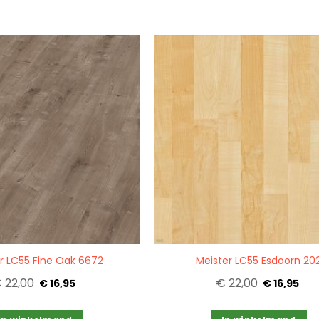
Quickview
r LC55 Fine Oak 6672
Meister LC55 Esdoorn 20
 22,00
€ 22,00
€ 16,95
€ 16,95