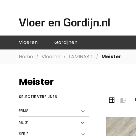
GA
NAAR
DE
INHOUD
Vloeren
Gordijnen
Home
Vloeren
LAMINAAT
Meister
Meister
SELECTIE VERFIJNEN
TONEN
Foto-
Lij
ALS
tabel
PRIJS
MERK
SERIE