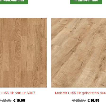
In winkelmand
In winkelmand
Quickview
 LC55 Eik natuur 6067
Meister LC55 Eik gebarsten pu
 22,00
€ 22,00
€ 16,95
€ 16,95