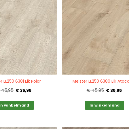
Quickview
r LL250 6381 Eik Polar
Meister LL250 6380 Eik Ata
 45,95
€ 45,95
€ 35,95
€ 35,95
In winkelmand
In winkelmand