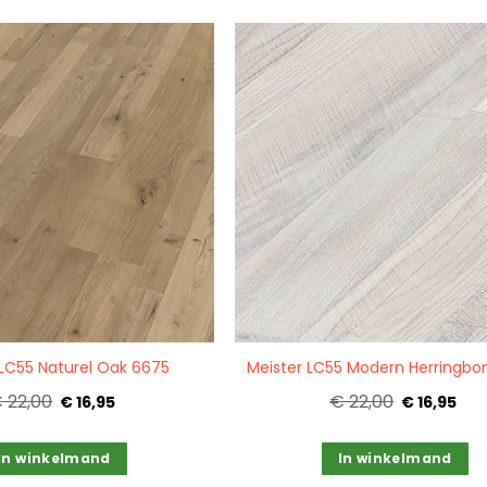
Quickview
 LC55 Naturel Oak 6675
Meister LC55 Modern Herringbo
 22,00
€ 22,00
€ 16,95
€ 16,95
In winkelmand
In winkelmand