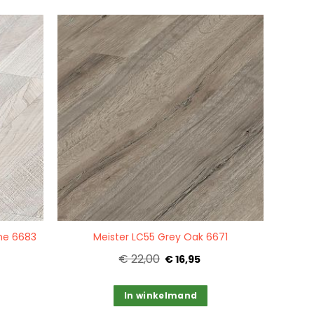
Quickview
ne 6683
Meister LC55 Grey Oak 6671
€ 22,00
€ 16,95
In winkelmand