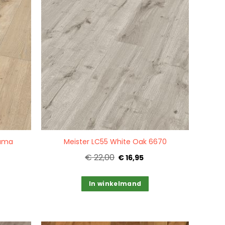
Quickview
cama
Meister LC55 White Oak 6670
€ 22,00
€ 16,95
In winkelmand