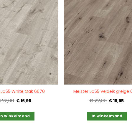
Quickview
r LC55 White Oak 6670
Meister LC55 Veldeik greige
 22,00
€ 22,00
€ 16,95
€ 16,95
In winkelmand
In winkelmand