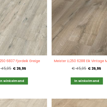
Quickview
L250 6837 Fjordeik Greige
 45,95
€ 45,95
€ 35,95
€ 35,95
In winkelmand
In winkelmand