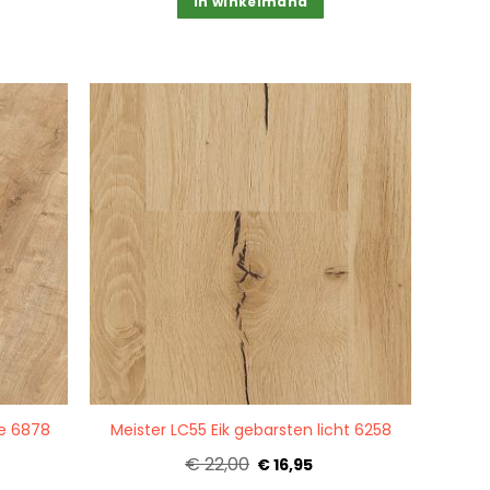
In winkelmand
Quickview
re 6878
Meister LC55 Eik gebarsten licht 6258
€ 22,00
€ 16,95