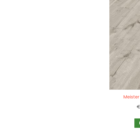
Quickview
Meiste
€