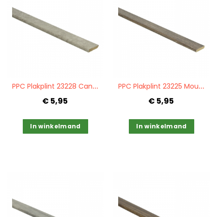
Quickview
Quickview
P
PC Plakplint 23228 Cantera grey
P
PC Plakplint 23225 Mountain oak black
€ 5,95
€ 5,95
In winkelmand
In winkelmand