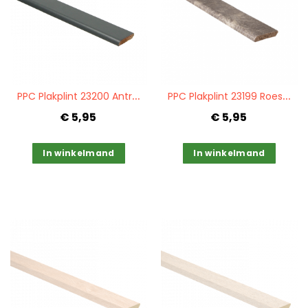
Quickview
Quickview
P
PC Plakplint 23200 Antraciet RAL 7016
P
PC Plakplint 23199 Roestbruin
€ 5,95
€ 5,95
In winkelmand
In winkelmand