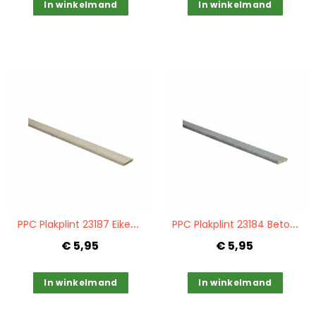
In winkelmand
In winkelmand
Quickview
Quickview
P
PC Plakplint 23187 Eiken beige
P
PC Plakplint 23184 Beton donkergrijs
€ 5,95
€ 5,95
In winkelmand
In winkelmand