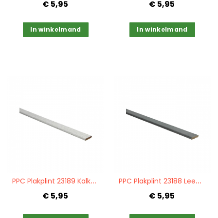
€ 5,95
€ 5,95
In winkelmand
In winkelmand
Quickview
Quickview
P
PC Plakplint 23189 Kalkwit eiken
P
PC Plakplint 23188 Leem donker
€ 5,95
€ 5,95