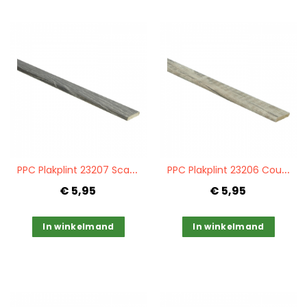
Quickview
Quickview
P
PC Plakplint 23207 Scarlet oak dark grey
P
PC Plakplint 23206 Country oak light
€ 5,95
€ 5,95
In winkelmand
In winkelmand