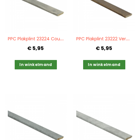
Quickview
Quickview
P
PC Plakplint 23224 Country oak grey
P
PC Plakplint 23222 Verdon oak brown
€ 5,95
€ 5,95
In winkelmand
In winkelmand