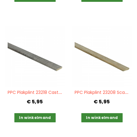
Quickview
Quickview
P
PC Plakplint 23218 Castle oak light grey
P
PC Plakplint 23208 Scarlet oak nature
€ 5,95
€ 5,95
In winkelmand
In winkelmand