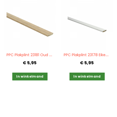
Quickview
Quickview
P
PC Plakplint 23181 Oud grenen
P
PC Plakplint 23178 Eiken katoen wit
€ 5,95
€ 5,95
In winkelmand
In winkelmand