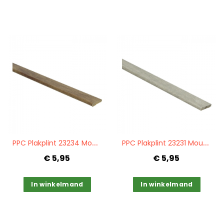
Quickview
Quickview
P
PC Plakplint 23234 Mountain oak nature
P
PC Plakplint 23231 Mountain oak beige
€ 5,95
€ 5,95
In winkelmand
In winkelmand