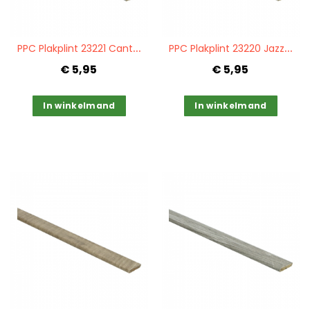
Quickview
Quickview
P
PC Plakplint 23221 Cantera green
P
PC Plakplint 23220 Jazz grey
€ 5,95
€ 5,95
In winkelmand
In winkelmand
Quickview
Quickview