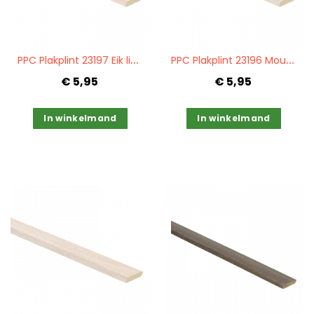
Quickview
Quickview
P
PC Plakplint 23197 Eik licht beige
P
PC Plakplint 23196 Mountain oak vergrijsd
€ 5,95
€ 5,95
In winkelmand
In winkelmand