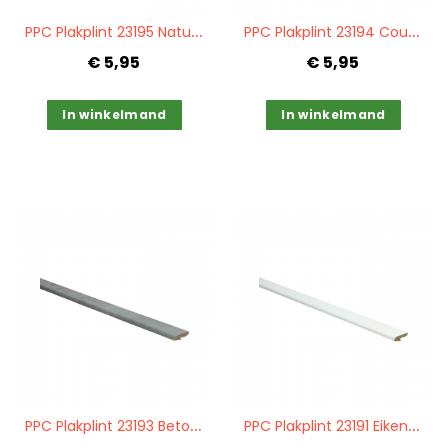
Quickview
Quickview
P
PC Plakplint 23195 Naturel eik vergrijsd
P
PC Plakplint 23194 Country eik wit
€ 5,95
€ 5,95
In winkelmand
In winkelmand
Quickview
Quickview
P
PC Plakplint 23193 Beton grijs
P
PC Plakplint 23191 Eiken wit gelakt