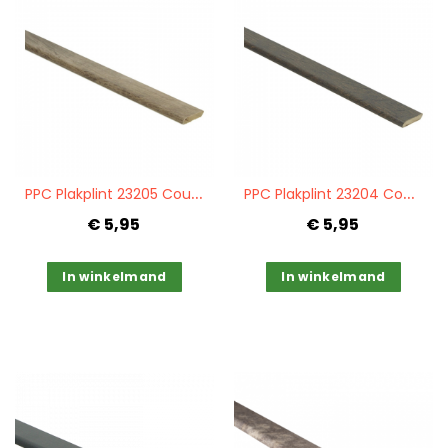
Quickview
Quickview
P
PC Plakplint 23205 Country oak green
P
PC Plakplint 23204 Country oak brown
€ 5,95
€ 5,95
In winkelmand
In winkelmand