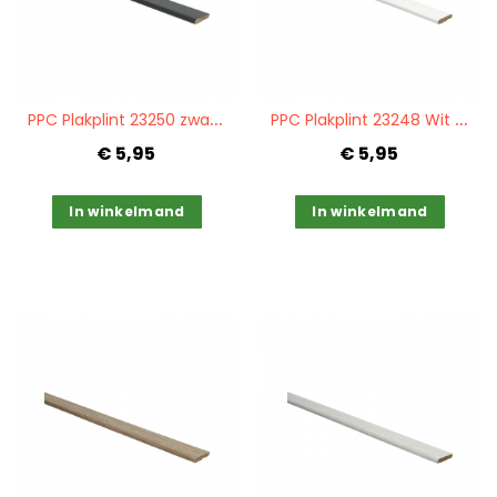
Quickview
Quickview
P
PC Plakplint 23250 zwart RAL 9005
P
PC Plakplint 23248 Wit RAL 9010
€ 5,95
€ 5,95
In winkelmand
In winkelmand