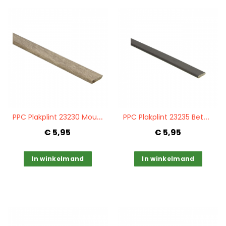
Quickview
Quickview
P
PC Plakplint 23230 Mountain oak light grey
P
PC Plakplint 23235 Beton gepolijst koper
€ 5,95
€ 5,95
In winkelmand
In winkelmand