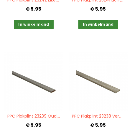
€ 5,95
€ 5,95
In winkelmand
In winkelmand
Quickview
Quickview
P
PC Plakplint 23239 Oud eiken bruingrijs
P
PC Plakplint 23238 Verouderd eiken naturel
€ 5,95
€ 5,95