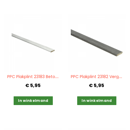
Quickview
Quickview
P
PC Plakplint 23183 Beton licht
P
PC Plakplint 23182 Vergrijsd grenen
€ 5,95
€ 5,95
In winkelmand
In winkelmand