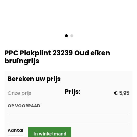
Ga
naar
PPC Plakplint 23239 Oud eiken
het
bruingrijs
begin
van
de
Bereken uw prijs
afbeeldingen-
gallerij
Prijs:
Onze prijs
€ 5,95
OP VOORRAAD
Aantal
In winkelmand