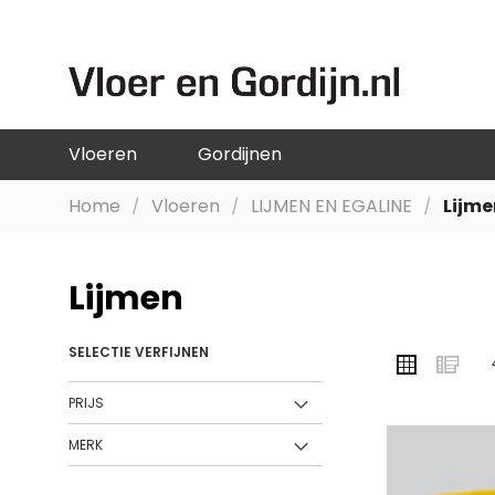
GA
NAAR
DE
INHOUD
Vloeren
Gordijnen
Home
Vloeren
LIJMEN EN EGALINE
Lijm
Lijmen
SELECTIE VERFIJNEN
TONEN
Foto-
Lij
ALS
tabel
PRIJS
MERK