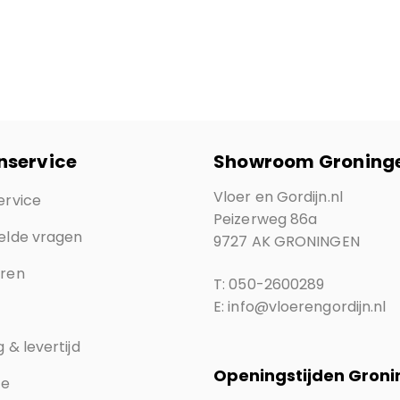
nservice
Showroom Groning
Vloer en Gordijn.nl
ervice
Peizerweg 86a
elde vragen
9727 AK GRONINGEN
eren
T: 050-2600289
E: info@vloerengordijn.nl
 & levertijd
Openingstijden Gron
ce