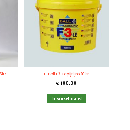
Quickview
5ltr
F. Ball F3 Tapijtlijm 10ltr
€ 100,00
In winkelmand