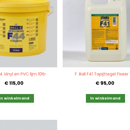
Quickview
44 Vinyl en PVC lijm 10ltr
F. Ball F41 Tapijttegel Fixeer 
€ 115,00
€ 95,00
In winkelmand
In winkelmand