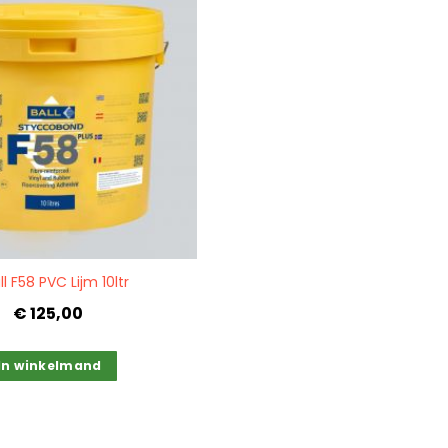
all F58 PVC Lijm 10ltr
€ 125,00
In winkelmand