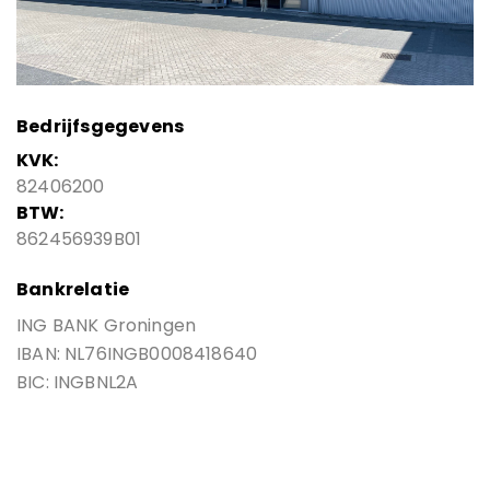
Bedrijfsgegevens
KVK:
82406200
BTW:
862456939B01
Bankrelatie
ING BANK Groningen
IBAN: NL76INGB0008418640
BIC: INGBNL2A