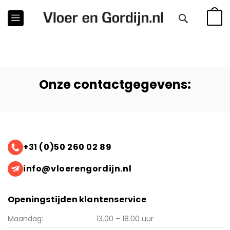
WINKE
Onze contactgegevens:
+31 (0)50 260 02 89
info@vloerengordijn.nl
Openingstijden klantenservice
Maandag:
13.00 – 18.00 uur