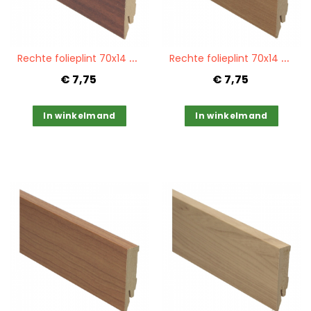
Quickview
Quickview
R
echte folieplint 70x14 mahonie PPC 27071
R
echte folieplint 70x14 kersen licht PPC 27043
€ 7,75
€ 7,75
In winkelmand
In winkelmand