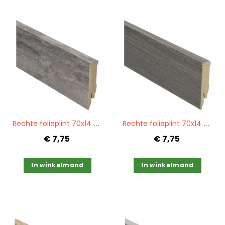
Quickview
Quickview
R
echte folieplint 70x14 patchwork cappuccino PPC 27121
R
echte folieplint 70x14 wellington eiken PPC 27118
€ 7,75
€ 7,75
In winkelmand
In winkelmand