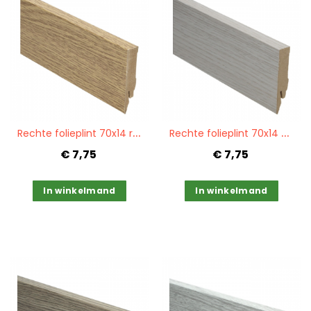
Quickview
Quickview
R
echte folieplint 70x14 roussillon eiken PPC 27117
R
echte folieplint 70x14 dockland oak PPC 27107
€ 7,75
€ 7,75
In winkelmand
In winkelmand