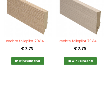
Quickview
Quickview
R
echte folieplint 70x14 eiken wit PPC 27005
R
echte folieplint 70x14 witte es PPC 27050
€ 7,75
€ 7,75
In winkelmand
In winkelmand