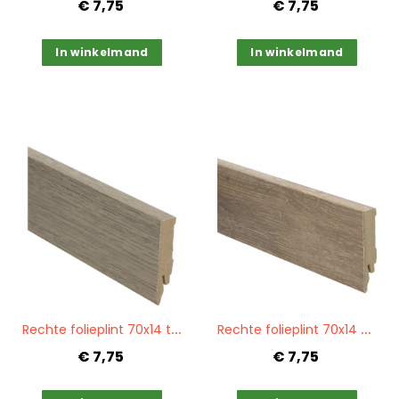
€ 7,75
€ 7,75
In winkelmand
In winkelmand
Quickview
Quickview
R
echte folieplint 70x14 traditional oak PPC 27129
R
echte folieplint 70x14 canadees eiken geborsteld PPC 27152
€ 7,75
€ 7,75