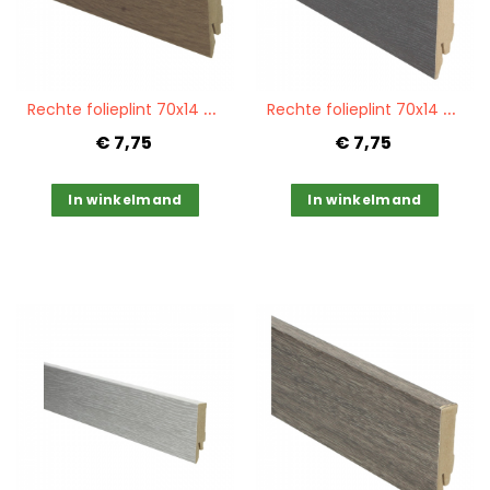
Quickview
Quickview
R
echte folieplint 70x14 eiken gerookt PPC 27163
R
echte folieplint 70x14 zwart geolied PPC 27135
€ 7,75
€ 7,75
In winkelmand
In winkelmand