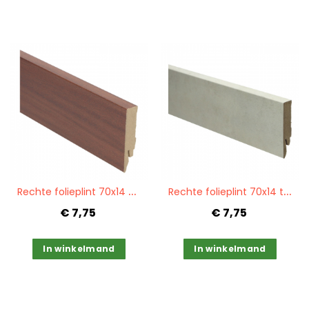
Quickview
Quickview
R
echte folieplint 70x14 newport mahonie PPC 27068
R
echte folieplint 70x14 tivoli travertin PPC 27169
€ 7,75
€ 7,75
In winkelmand
In winkelmand