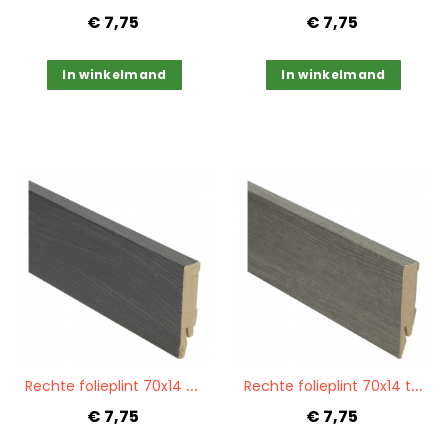
€ 7,75
€ 7,75
In winkelmand
In winkelmand
Quickview
Quickview
R
echte folieplint 70x14 wengé zwart PPC 27075
R
echte folieplint 70x14 titanium eik PPC 27047
€ 7,75
€ 7,75