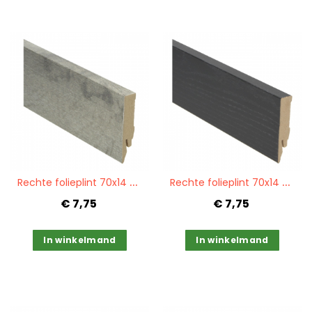
Quickview
Quickview
R
echte folieplint 70x14 Country Oak grey PPC 27224
R
echte folieplint 70x14 zwart PPC 27091
€ 7,75
€ 7,75
In winkelmand
In winkelmand