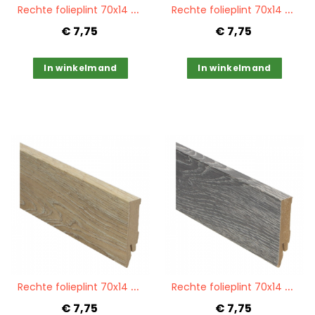
R
echte folieplint 70x14 Castle Oak grey PPC 27215
R
echte folieplint 70x14 Castle Oak light PPC 27211
€ 7,75
€ 7,75
In winkelmand
In winkelmand
Quickview
Quickview
R
echte folieplint 70x14 Scarlet Oak nature PPC 27208
R
echte folieplint 70x14 Scarlet Oak dark grey PPC 27207
€ 7,75
€ 7,75