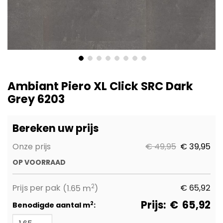
Ga
naar
Ambiant Piero XL Click SRC Dark
het
Grey 6203
begin
van
de
Bereken uw prijs
afbeeldingen-
gallerij
Onze prijs
€ 49,95
€ 39,95
OP VOORRAAD
2
Prijs per pak
€
65,92
(1.65 m
)
Prijs:
€
65,92
2
Benodigde aantal m
: