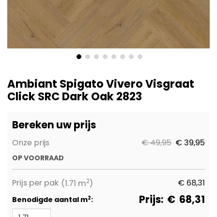
Ga
naar
Ambiant Spigato Vivero Visgraat
het
Click SRC Dark Oak 2823
begin
van
de
Bereken uw prijs
afbeeldingen-
gallerij
Onze prijs
€ 49,95
€ 39,95
OP VOORRAAD
2
Prijs per pak
€
68,31
(1.71 m
)
Prijs:
€
68,31
2
Benodigde aantal m
: