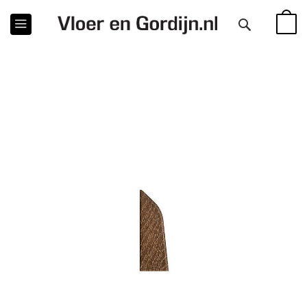
WINKE
Ga
naar
het
einde
van
de
afbeeldingen-
gallerij