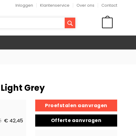
Inloggen
Klantenservice
Over ons
Contact
ZOEK
WINKELMAND
k Light Grey
Proefstalen aanvragen
Offerte aanvragen
5
€ 42,45