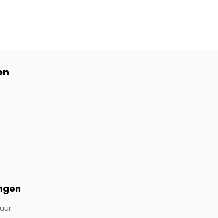
en
ingen
 uur