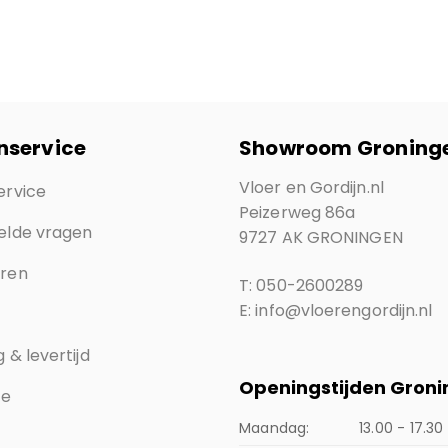
nservice
Showroom Groning
Vloer en Gordijn.nl
ervice
Peizerweg 86a
elde vragen
9727 AK GRONINGEN
eren
T: 050-2600289
E: info@vloerengordijn.nl
 & levertijd
Openingstijden Gron
ce
Maandag:
13.00 - 17.30