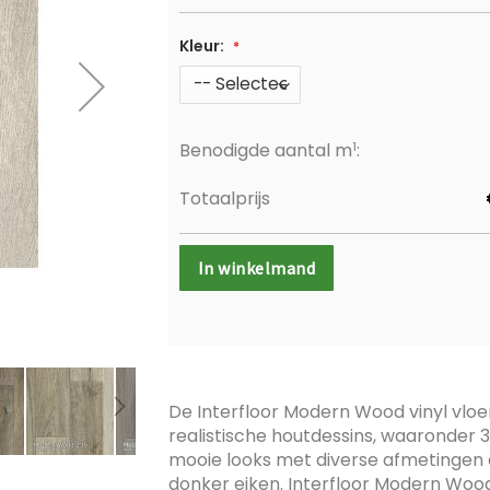
Kleur:
1
Benodigde aantal m
:
Totaalprijs
In winkelmand
De Interfloor Modern Wood vinyl vloer
realistische houtdessins, waaronder 3 p
mooie looks met diverse afmetingen e
donker eiken.
Interfloor Modern Wood k