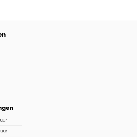
en
ingen
 uur
 uur