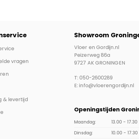
nservice
Showroom Groning
Vloer en Gordijn.nl
ervice
Peizerweg 86a
elde vragen
9727 AK GRONINGEN
eren
T: 050-2600289
E: info@vloerengordijn.nl
 & levertijd
Openingstijden Gron
ce
Maandag:
13.00 - 17.30
Dinsdag:
10.00 - 17.30