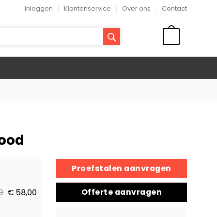
Inloggen
Klantenservice
Over ons
Contact
ZOEK
WINKELMAND
Wood
Proefstalen aanvragen
Offerte aanvragen
0
€ 58,00