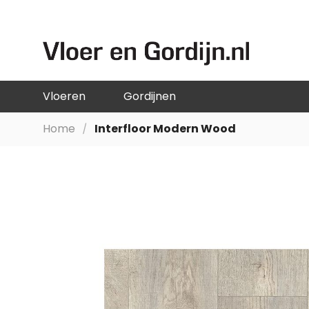
GA
NAAR
DE
INHOUD
Vloeren
Gordijnen
Home
Interfloor Modern Wood
Ga
naar
het
einde
van
de
afbeeldingen-
gallerij