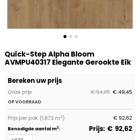
Ga
naar
Quick-Step Alpha Bloom
het
AVMPU40317 Elegante Gerookte Eik
begin
van
de
Bereken uw prijs
afbeeldingen-
gallerij
Onze prijs
€ 54,95
€ 49,45
OP VOORRAAD
2
Prijs per pak
€
92,62
(1.873 m
)
Prijs:
€
92,62
2
Benodigde aantal m
: