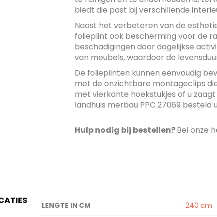
biedt die past bij verschillende interieu
Naast het verbeteren van de estheti
folieplint ook bescherming voor de 
beschadigingen door dagelijkse activi
van meubels, waardoor de levensduur
De folieplinten kunnen eenvoudig bev
met de onzichtbare montageclips die 
met vierkante hoekstukjes of u zaagt d
landhuis merbau PPC 27069 besteld u on
Hulp nodig bij bestellen?
Bel onze h
ICATIES
Specificaties
LENGTE IN CM
240 cm