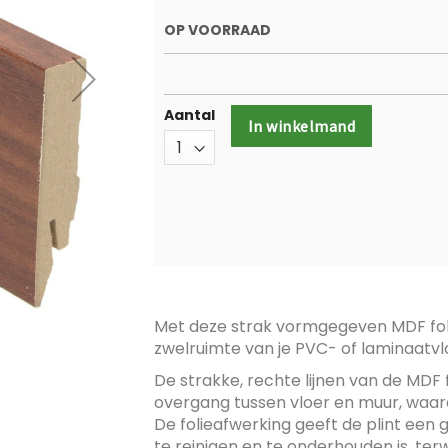
OP VOORRAAD
Aantal
In winkelmand
Met deze strak vormgegeven MDF fol
zwelruimte van je PVC- of laminaatvl
De strakke, rechte lijnen van de MDF 
overgang tussen vloer en muur, waardo
De folieafwerking geeft de plint een g
te reinigen en te onderhouden is, ter