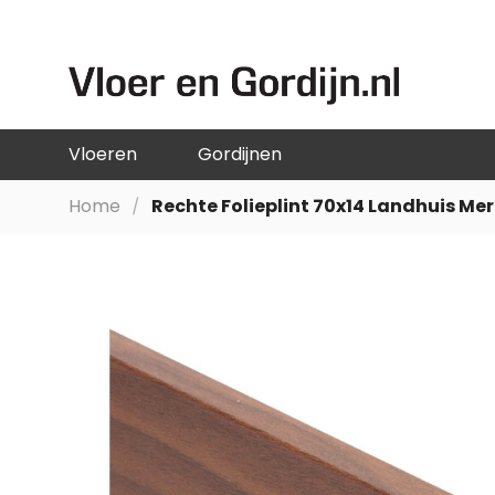
GA
NAAR
DE
INHOUD
Vloeren
Gordijnen
Home
Rechte Folieplint 70x14 Landhuis M
Ga
naar
het
einde
van
de
afbeeldingen-
gallerij