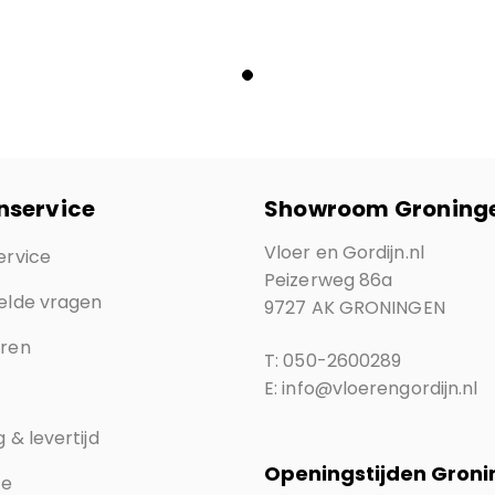
nservice
Showroom Groning
Vloer en Gordijn.nl
ervice
Peizerweg 86a
elde vragen
9727 AK GRONINGEN
eren
T: 050-2600289
E: info@vloerengordijn.nl
 & levertijd
Openingstijden Gron
ce