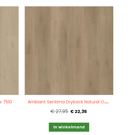
Quickview
A
mbiant Sentima Dryback Natural Oak 8313
e 7510
€ 27,95
€ 22,35
In winkelmand