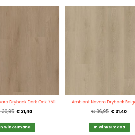
Quickview
aro Dryback Dark Oak 7511
Ambiant Navaro Dryback Beig
 36,95
€ 36,95
€ 31,40
€ 31,40
In winkelmand
In winkelmand