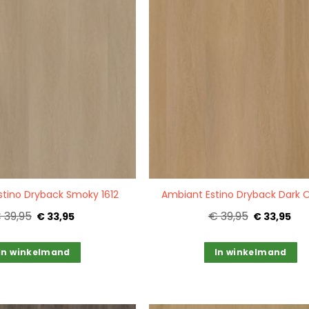
Quickview
stino Dryback Smoky 1612
Ambiant Estino Dryback Dark O
 39,95
€ 39,95
€ 33,95
€ 33,95
In winkelmand
In winkelmand