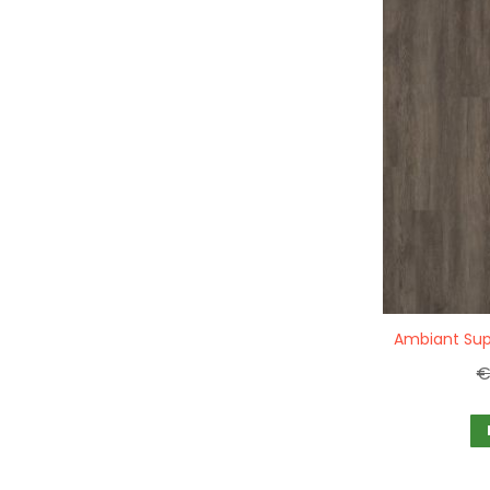
Quickview
€