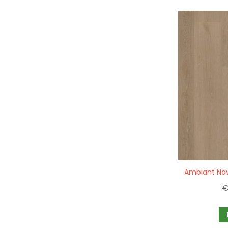
Quickview
Ambiant Nav
€