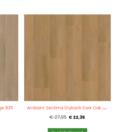
Quickview
A
mbiant Sentima Dryback Dark Oak 8310
e 8311
€ 27,95
€ 22,35