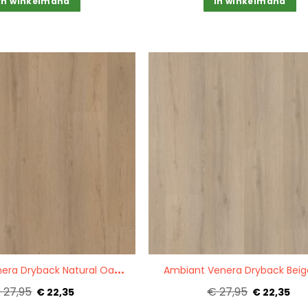
In winkelmand
In winkelmand
Quickview
A
mbiant Venera Dryback Natural Oak 8513
Ambiant Venera Dryback Beig
 27,95
€ 27,95
€ 22,35
€ 22,35