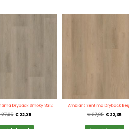
Quickview
ntima Dryback Smoky 8312
Ambiant Sentima Dryback Beig
 27,95
€ 27,95
€ 22,35
€ 22,35