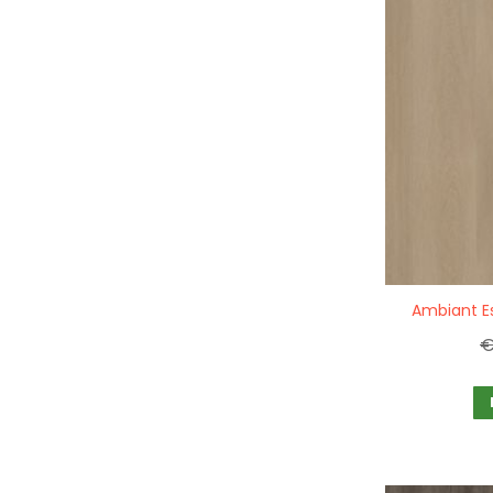
Quickview
Ambiant E
€