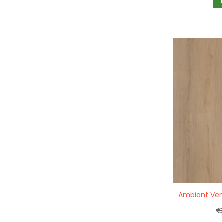
Quickview
€