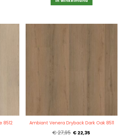
In winkelmand
Quickview
e 8512
Ambiant Venera Dryback Dark Oak 8511
€ 27,95
€ 22,35