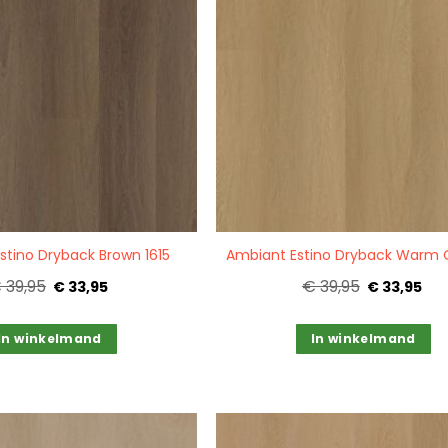
Quickview
stino Dryback Brown 1615
 39,95
€ 39,95
€ 33,95
€ 33,95
In winkelmand
In winkelmand