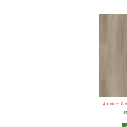
Quickview
Ambiant Se
€