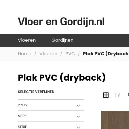
GA
NAAR
DE
INHOUD
Vloeren
Gordijnen
Home
Vloeren
PVC
Plak PVC (dryback
Plak PVC (dryback)
SELECTIE VERFIJNEN
TONEN
Foto-
Lij
ALS
tabel
PRIJS
MERK
SERIE