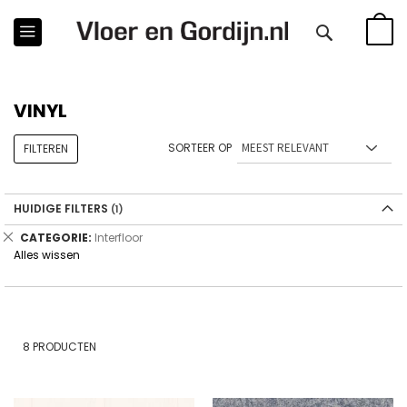
WINKE
VINYL
SORTEER OP
FILTEREN
HUIDIGE FILTERS
Verwijder
CATEGORIE
Interfloor
dit
Alles wissen
artikel
8
PRODUCTEN