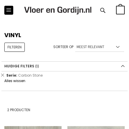
WINKE
VINYL
SORTEER OP
FILTEREN
HUIDIGE FILTERS
Verwijder
Serie
Carbon Stone
dit
Alles wissen
artikel
2
PRODUCTEN