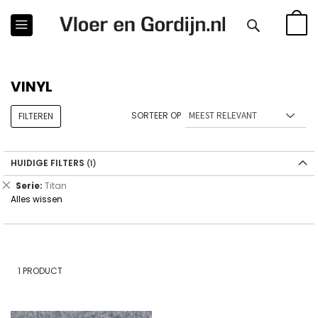
WINKE
VINYL
SORTEER OP
FILTEREN
HUIDIGE FILTERS
Verwijder
Serie
Titan
dit
Alles wissen
artikel
1
PRODUCT