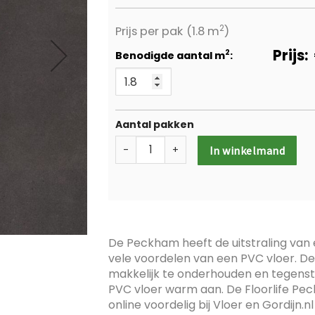
2
Prijs per pak
(1.8 m
)
Prijs:
2
Benodigde aantal m
:
Aantal pakken
-
+
In winkelmand
De Peckham heeft de uitstraling van
vele voordelen van een PVC vloer. De
makkelijk te onderhouden en tegenste
PVC vloer warm aan. De Floorlife Pe
online voordelig bij Vloer en Gordijn.nl 