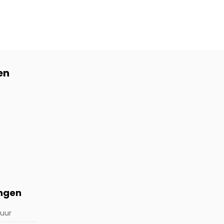
en
ingen
 uur