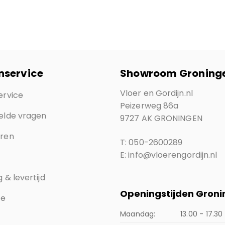
nservice
Showroom Groning
Vloer en Gordijn.nl
ervice
Peizerweg 86a
elde vragen
9727 AK GRONINGEN
eren
T: 050-2600289
E: info@vloerengordijn.nl
 & levertijd
Openingstijden Gron
ce
Maandag:
13.00 - 17.30