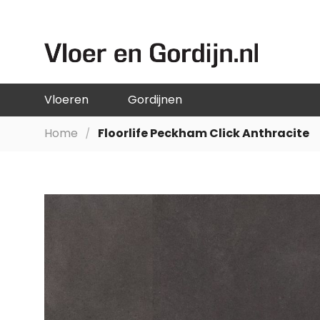
GA
NAAR
DE
INHOUD
Vloeren
Gordijnen
Home
Floorlife Peckham Click Anthracite
Ga
naar
het
einde
van
de
afbeeldingen-
gallerij