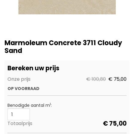
Ga
naar
Marmoleum Concrete 3711 Cloudy
het
Sand
begin
van
de
Bereken uw prijs
afbeeldingen-
gallerij
Onze prijs
€ 100,80
€ 75,00
OP VOORRAAD
1
Benodigde aantal m
:
€
75,00
Totaalprijs