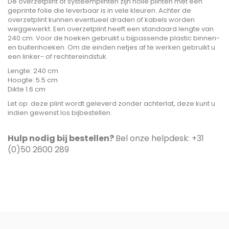
De overzetplint of systeemplinten zijn holle plinten met een
geprinte folie die leverbaar is in vele kleuren. Achter de
overzetplint kunnen eventueel draden of kabels worden
weggewerkt. Een overzetplint heeft een standaard lengte van
240 cm. Voor de hoeken gebruikt u bijpassende plastic binnen-
en buitenhoeken. Om de einden netjes af te werken gebruikt u
een linker- of rechtereindstuk.
Lengte: 240 cm
Hoogte: 5.5 cm
Dikte 1.6 cm
Let op: deze plint wordt geleverd zonder achterlat, deze kunt u
indien gewenst los bijbestellen.
Hulp nodig bij bestellen?
Bel onze helpdesk: +31
(0)50 2600 289