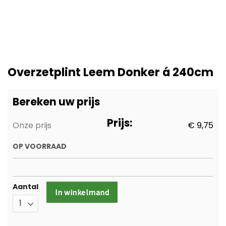
Ga
naar
Overzetplint Leem Donker á 240cm
het
begin
van
Bereken uw prijs
de
afbeeldingen-
Prijs:
Onze prijs
€ 9,75
gallerij
OP VOORRAAD
Aantal
In winkelmand