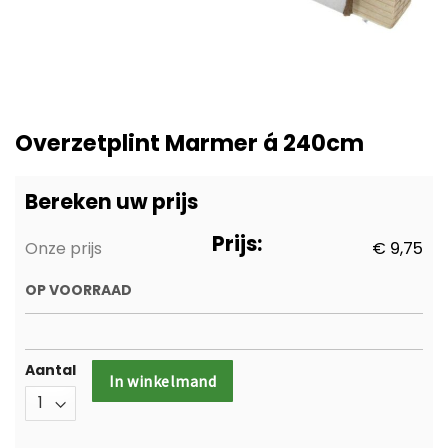
Ga
naar
Overzetplint Marmer á 240cm
het
begin
van
Bereken uw prijs
de
afbeeldingen-
Prijs:
Onze prijs
€ 9,75
gallerij
OP VOORRAAD
Aantal
In winkelmand