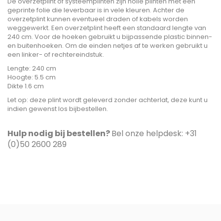
De overzetplint of systeemplinten zijn holle plinten met een
geprinte folie die leverbaar is in vele kleuren. Achter de
overzetplint kunnen eventueel draden of kabels worden
weggewerkt. Een overzetplint heeft een standaard lengte van
240 cm. Voor de hoeken gebruikt u bijpassende plastic binnen-
en buitenhoeken. Om de einden netjes af te werken gebruikt u
een linker- of rechtereindstuk.
Lengte: 240 cm
Hoogte: 5.5 cm
Dikte 1.6 cm
Let op: deze plint wordt geleverd zonder achterlat, deze kunt u
indien gewenst los bijbestellen.
Hulp nodig bij bestellen?
Bel onze helpdesk: +31
(0)50 2600 289