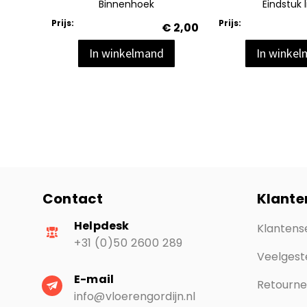
Binnenhoek
Eindstuk l
Prijs:
Prijs:
€ 2,00
€ 2,00
In winkelmand
In winke
Contact
Klante
Helpdesk
Klantens
+31 (0)50 2600 289
Veelgest
E-mail
Retourn
info@vloerengordijn.nl