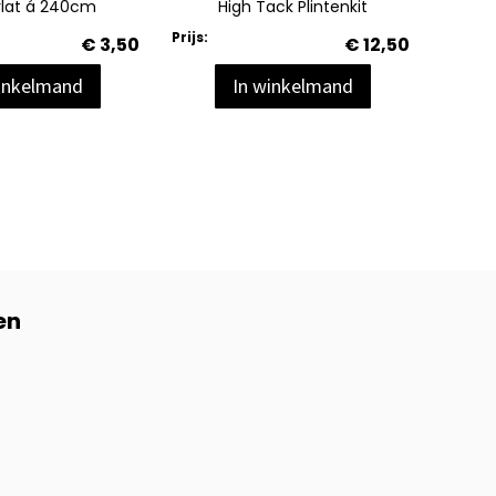
rlat á 240cm
High Tack Plintenkit
Prijs:
Prijs:
€ 3,50
€ 12,50
inkelmand
In winkelmand
en