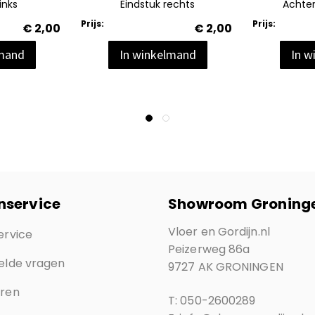
inks
Eindstuk rechts
Achte
Prijs:
Prijs:
€ 2,00
€ 2,00
lmand
In winkelmand
In w
nservice
Showroom Groning
Vloer en Gordijn.nl
ervice
Peizerweg 86a
elde vragen
9727 AK GRONINGEN
eren
T: 050-2600289