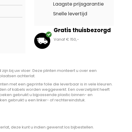
Laagste prijsgarantie
Snelle levertijd
Gratis thuisbezorgd
Vanaf € 150,-
 zijn bij uw vloer. Deze plinten monteert u over een
laatsen achterlat.
inten met een geprinte folie die leverbaar is in vele kleuren.
den of kabels worden weggewerkt. Een overzetplint heeft
eken gebruikt u bijpassende plastic binnen- en
en gebruikt u een linker- of rechtereindstuk.
erlat, deze kunt u indien gewenst los bijbestellen.