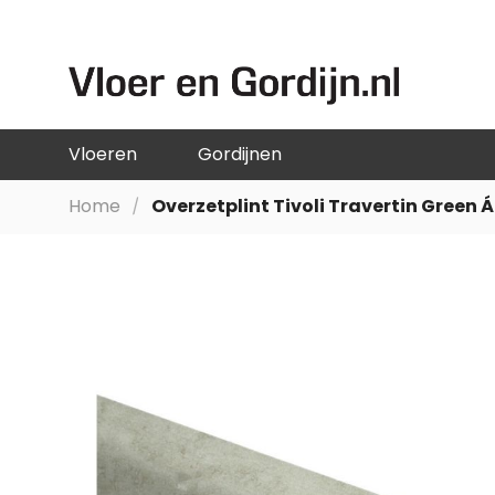
GA
NAAR
DE
INHOUD
Vloeren
Gordijnen
Home
Overzetplint Tivoli Travertin Green
Ga
naar
het
einde
van
de
afbeeldingen-
gallerij