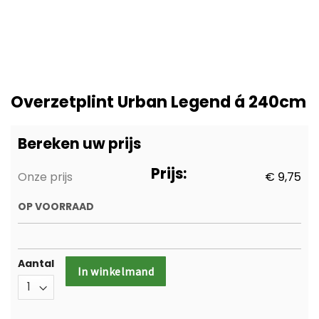
Ga
naar
Overzetplint Urban Legend á 240cm
het
begin
van
Bereken uw prijs
de
afbeeldingen-
Prijs:
Onze prijs
€ 9,75
gallerij
OP VOORRAAD
Aantal
In winkelmand