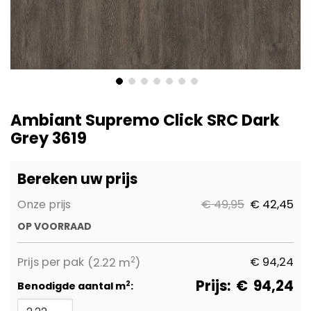
Ga
naar
Ambiant Supremo Click SRC Dark
het
Grey 3619
begin
van
de
Bereken uw prijs
afbeeldingen-
gallerij
Onze prijs
€ 49,95
€ 42,45
OP VOORRAAD
2
Prijs per pak
€
94,24
(2.22 m
)
Prijs:
€
94,24
2
Benodigde aantal m
: