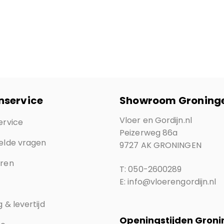
nservice
Showroom Groning
Vloer en Gordijn.nl
ervice
Peizerweg 86a
elde vragen
9727 AK GRONINGEN
eren
T: 050-2600289
E: info@vloerengordijn.nl
 & levertijd
Openingstijden Gron