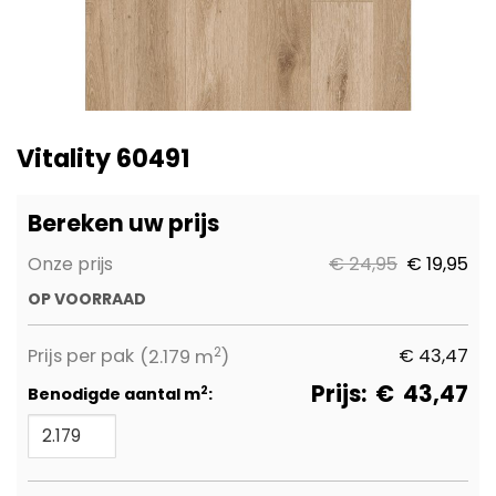
Ga
naar
Vitality 60491
het
begin
van
Bereken uw prijs
de
afbeeldingen-
Onze prijs
€ 24,95
€ 19,95
gallerij
OP VOORRAAD
2
Prijs per pak
€
43,47
(2.179 m
)
Prijs:
€
43,47
2
Benodigde aantal m
: