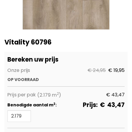
Ga
naar
Vitality 60796
het
begin
van
Bereken uw prijs
de
afbeeldingen-
Onze prijs
€ 24,95
€ 19,95
gallerij
OP VOORRAAD
2
Prijs per pak
€
43,47
(2.179 m
)
Prijs:
€
43,47
2
Benodigde aantal m
: