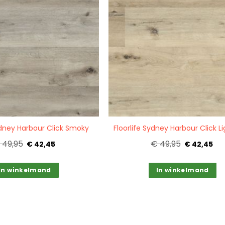
Quickview
ydney Harbour Click Smoky
Floorlife Sydney Harbour Click L
 49,95
€ 49,95
€ 42,45
€ 42,45
In winkelmand
In winkelmand