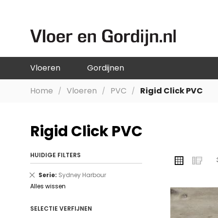
GA
NAAR
DE
INHOUD
Vloeren
Gordijnen
Home
Vloeren
PVC
Rigid Click PVC
Rigid Click PVC
HUIDIGE FILTERS
TONEN
Foto-
Lij
ALS
tabel
Verwijder
Serie
Sydney Harbour
dit
Alles wissen
artikel
SELECTIE VERFIJNEN