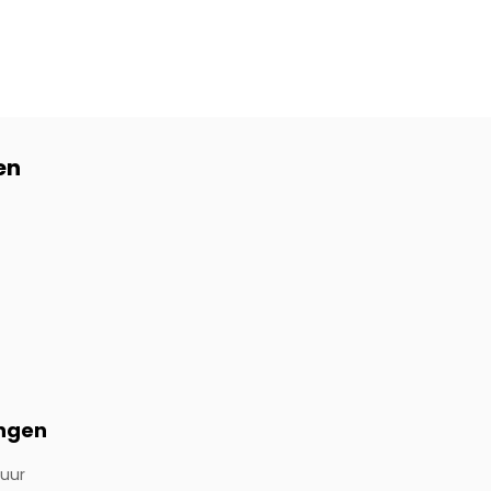
en
ingen
 uur