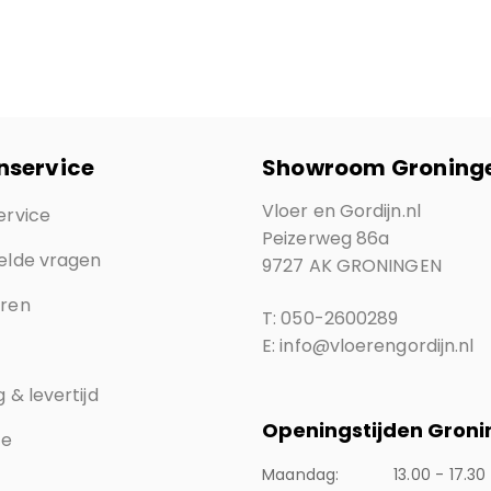
nservice
Showroom Groning
Vloer en Gordijn.nl
ervice
Peizerweg 86a
elde vragen
9727 AK GRONINGEN
eren
T: 050-2600289
E: info@vloerengordijn.nl
 & levertijd
Openingstijden Gron
ce
Maandag:
13.00 - 17.30